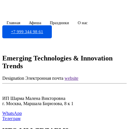
Skip
to
content
Главная
Афиша
Праздники
О нас
+7 999 344 98 61
Emerging Technologies & Innovation
Trends
Designation
Электронная почта
website
ИП Шарма Малена Викторовна
г. Москва, Маршала Бирюзова, 8 к 1
WhatsApp
Телеграм